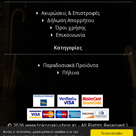
Ακυρώσεις & Επιστροφές
Δήλωση Απορρήτου
Όροι χρήσης
Επικοινωνία
Κατηγορίες
Παραδοσιακά Προϊόντα
Πήλινα
© 2026 www.tokonaki-shop.gr - All Rights Reserved |
Κατασκευή Eshop
HellasSites
Αυτός ο ιστότοπος χρησιμοποιεί cookies για την
Το κατάλαβα